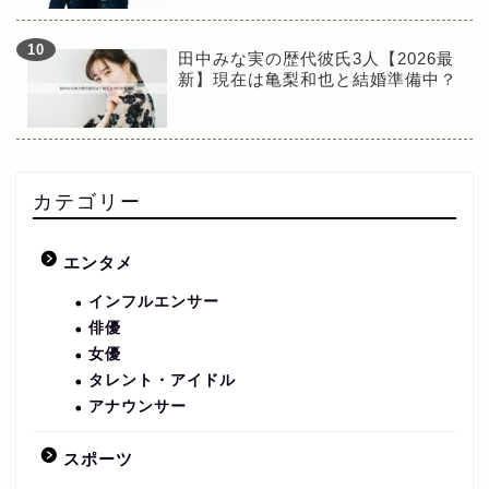
田中みな実の歴代彼氏3人【2026最
新】現在は亀梨和也と結婚準備中？
カテゴリー
エンタメ
インフルエンサー
俳優
女優
タレント・アイドル
アナウンサー
スポーツ