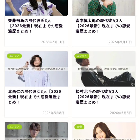
齋藤飛鳥の歴代彼氏3人
森本慎太郎の歴代彼女3人
【2026最新】現在までの恋愛
【2026最新】現在までの恋愛
遍歴まとめ！
遍歴まとめ！
2026年5月11日
2026年5月11日
エンタメ
エンタメ
赤西仁の歴代彼女3人【2026
松村北斗の歴代彼女3人
最新】現在までの恋愛遍歴ま
【2026最新】現在までの恋愛
とめ！
遍歴まとめ！
2026年5月8日
2026年5月5日
エンタメ
女優