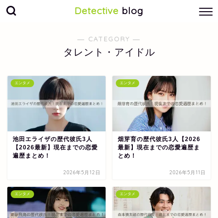
Detective
blog
― CATEGORY ―
タレント・アイドル
エンタメ
エンタメ
池田エライザの歴代彼氏3人
畑芽育の歴代彼氏3人【2026
【2026最新】現在までの恋愛
最新】現在までの恋愛遍歴ま
遍歴まとめ！
とめ！
2026年5月12日
2026年5月11日
エンタメ
エンタメ