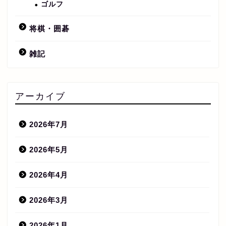
ゴルフ
将棋・囲碁
雑記
アーカイブ
2026年7月
2026年5月
2026年4月
2026年3月
2026年1月