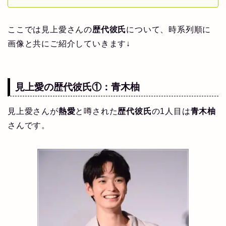
ここでは見上愛さんの
歴代彼氏
について、時系列順に
画像と共にご紹介していきます↓
見上愛の
歴代彼氏
①：
青木柚
見上愛さんが
熱愛
と噂された
歴代彼氏
の1人目は
青木柚
さんです。