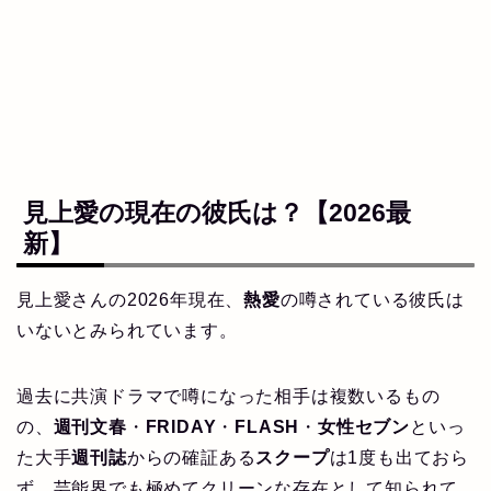
見上愛の現在の彼氏は？【2026最
新】
見上愛さんの2026年現在、
熱愛
の噂されている彼氏は
いないとみられています。
過去に共演ドラマで噂になった相手は複数いるもの
の、
週刊文春
・
FRIDAY
・
FLASH
・
女性セブン
といっ
た大手
週刊誌
からの確証ある
スクープ
は1度も出ておら
ず、芸能界でも極めてクリーンな存在として知られて