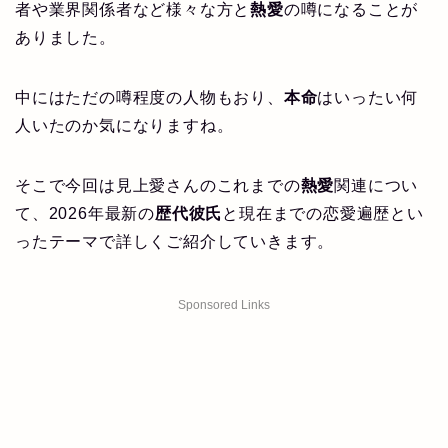
者や業界関係者など様々な方と
熱愛
の噂になることが
ありました。
中にはただの噂程度の人物もおり、
本命
はいったい何
人いたのか気になりますね。
そこで今回は見上愛さんのこれまでの
熱愛
関連につい
て、2026年最新の
歴代彼氏
と現在までの恋愛遍歴とい
ったテーマで詳しくご紹介していきます。
Sponsored Links