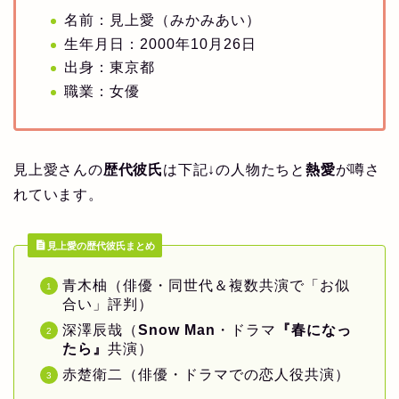
名前：見上愛（みかみあい）
生年月日：2000年10月26日
出身：東京都
職業：女優
見上愛さんの
歴代彼氏
は下記↓の人物たちと
熱愛
が噂さ
れています。
見上愛の歴代彼氏まとめ
青木柚（俳優・同世代＆複数共演で「お似
合い」評判）
深澤辰哉（
Snow Man
・ドラマ
『春になっ
たら』
共演）
赤楚衛二（俳優・ドラマでの恋人役共演）