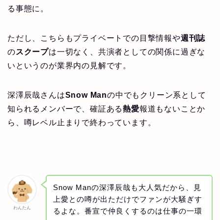
る事態に。
ただし、こちらもプライベートでの目撃情報や
週刊誌
の
スクープ
は一切なく、共演者としての関係に過ぎな
いというのが業界内の見解です。
深澤辰哉さんは
Snow Man
の中でもクリーン系として
知られるメンバーで、確証ある
熱愛
報道もないことか
ら、噂レベル止まりで終わっています。
Snow Manの深澤辰哉も大人気だから、見
上愛との噂が出ただけでファンが大騒ぎす
わんたん
るよな。番宣で仲良くするのは仕事の一環