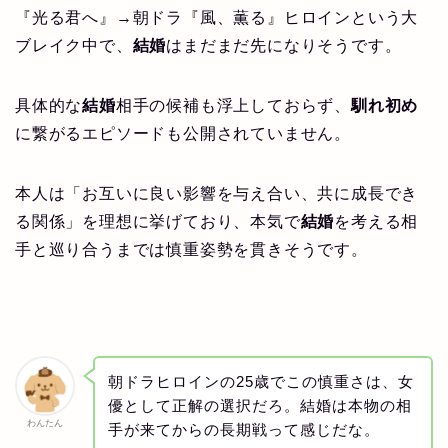
『光る君へ』→朝ドラ『風、薫る』ヒロインという大
ブレイク中で、
結婚
はまだまだ先になりそうです。
具体的な
結婚
相手の候補も浮上しておらず、
馴れ初め
に繋がるエピソードも公開されていません。
本人は「お互いに良い影響を与え合い、共に成長でき
る関係」を理想に挙げており、本気で
結婚
を考える相
手と巡り合うまでは慎重姿勢を貫きそうです。
朝ドラヒロインの25歳でこの慎重さは、女
優として正解の選択だろ。結婚は本物の相
わんたん
手が来てからの長期戦って感じだな。