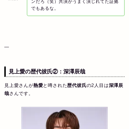
ンだろ（笑）共演がうまく演じれてた証拠
でもあるな。
—
見上愛の
歴代彼氏
②：
深澤辰哉
見上愛さんが
熱愛
と噂された
歴代彼氏
の2人目は
深澤辰
哉
さんです。