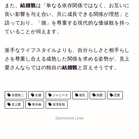
また、
結婚観
は「単なる依存関係ではなく、お互いに
良い影響を与え合い、共に成長できる関係が理想」と
語っており、「個」を尊重する現代的な価値観を持っ
ていることが伺えます。
派手なライフスタイルよりも、自分らしさと相手らし
さを尊重し合える成熟した関係を求める姿勢が、見上
愛さんならではの独自の
結婚観
と言えそうです。
赤楚衛二
女優
ジャニーズ
彼氏
熱愛
恋愛
見上愛
青木柚
深澤辰哉
Sponsored Links