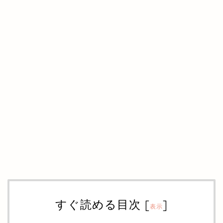
すぐ読める目次
[
]
表示