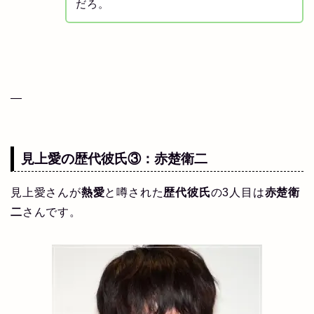
だろ。
—
見上愛の
歴代彼氏
③：
赤楚衛二
見上愛さんが
熱愛
と噂された
歴代彼氏
の3人目は
赤楚衛
二
さんです。