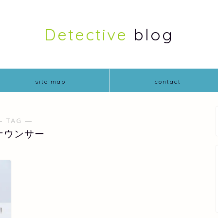
Detective
blog
site map
contact
― TAG ―
ナウンサー