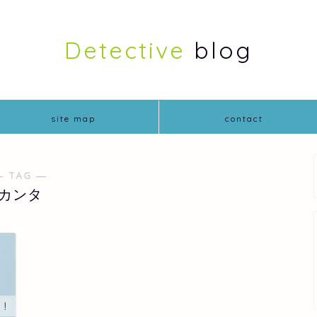
Detective
blog
site map
contact
― TAG ―
カンタ