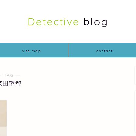
Detective
blog
site map
contact
― TAG ―
森田望智