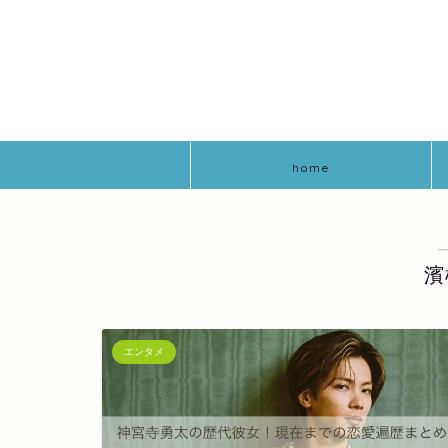
home
濱
エンタメ