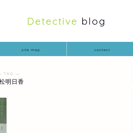
Detective
blog
site map
contact
― TAG ―
松明日香