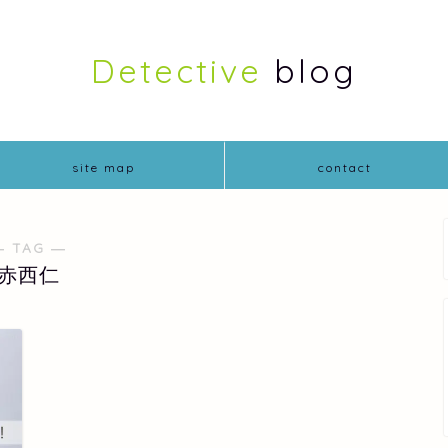
Detective
blog
site map
contact
― TAG ―
赤西仁