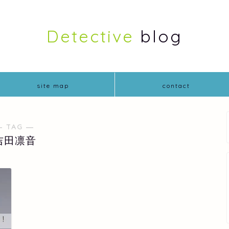
Detective
blog
site map
contact
― TAG ―
吉田凛音