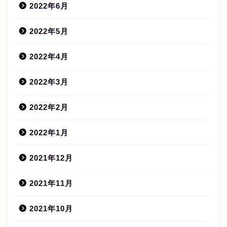
2022年6月
2022年5月
2022年4月
2022年3月
2022年2月
2022年1月
2021年12月
2021年11月
2021年10月