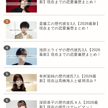
新】現在までの恋愛遍歴まとめ！
斎藤工の歴代彼女3人【2026最新】
現在までの恋愛遍歴まとめ！
池田エライザの歴代彼氏3人【2026
最新】現在までの恋愛遍歴まとめ！
有村架純の歴代彼氏7人【2026最
新】現在は髙橋海人と破局済み？
深田恭子の歴代彼氏９人【2026最
新】現在の彼氏はテレビマン！