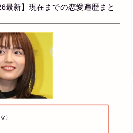
026最新】現在までの恋愛遍歴まと
るな）