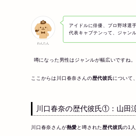
アイドルに俳優、プロ野球選
代表キャプテンって、ジャンルが
わんたん
噂になった男性はジャンルが幅広いですね。
ここからは川口春奈さんの
歴代彼氏
について
川口春奈の歴代彼氏①：山田
川口春奈さんが
熱愛
と噂された
歴代彼氏
の1