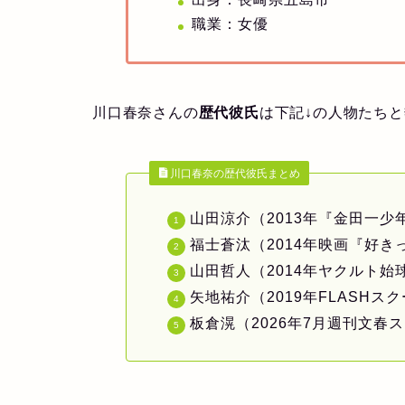
職業：女優
川口春奈さんの
歴代彼氏
は下記↓の人物たちと
川口春奈の歴代彼氏まとめ
山田涼介（2013年『金田一少
福士蒼汰（2014年映画『好
山田哲人（2014年ヤクルト
矢地祐介（2019年FLASHス
板倉滉（2026年7月週刊文