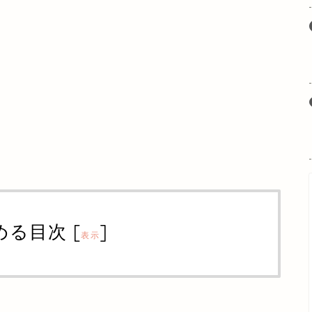
める目次
[
]
表示