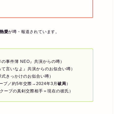
熱愛
が噂・報道されています。
年の事件簿 NEO』共演からの噂）
きって言いなよ』共演からのお似合い噂）
始球式きっかけのお似合い噂）
クープ／約5年交際→2024年3月
破局
）
春スクープの真剣交際相手＝現在の彼氏）