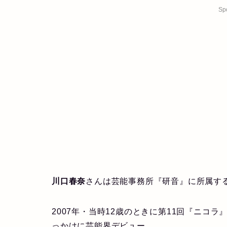
Sp
川口春奈
さんは芸能事務所『研音』に所属す
2007年・当時12歳のときに第11回『ニコ
っかけに芸能界デビュー。