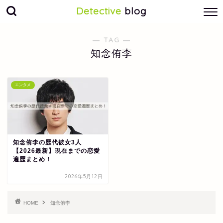
Detective
blog
― TAG ―
知念侑李
エンタメ
知念侑李の歴代彼女3人
【2026最新】現在までの恋愛
遍歴まとめ！
2026年5月12日
HOME
知念侑李