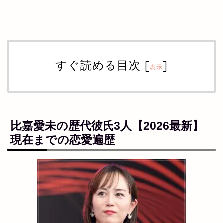
すぐ読める目次
[
]
表示
比嘉愛未の
歴代彼氏
3人【2026最新】
現在までの恋愛遍歴