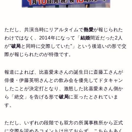
ただし、共演当時にリアルタイムで
熱愛
が報じられた
わけではなく、2014年になって「
結婚
間近だった2人
が”
破局
と同時に交際していた”」という後追いの形で交
際が報じられたのが特徴です。
報道によれば、比嘉愛未さんの誕生日に斎藤工さんが
俳優・伊藤英明さんとの飲み会を優先してドタキャン
したことが決定打となり、激怒した比嘉愛未さん側か
ら「絶交」を告げる形で
破局
に至ったとされていま
す。
ただし、いずれの段階でも双方の所属事務所から正式
に交際を認めるコメントは出ておらず、こちらもあく