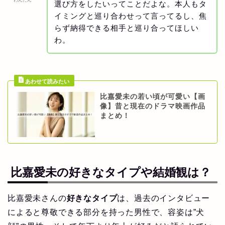
わんたん
選び方をしたいってことだよな。本人もタ
イミングと巡り合わせって言ってるし、焦
らず納得できる相手と巡り合ってほしい
わ。
比嘉愛未の若い頃が可愛い【画
像】昔と現在のドラマ映画作品
まとめ！
比嘉愛未の
好きなタイプ
や
結婚
観は？
比嘉愛未さんの
好きなタイプ
は、過去のインタビュー
によると尊敬できる部分を持った男性で、容姿は”犬