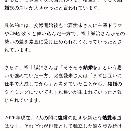
婚
観のズレが大きかったと言われています。
具体的には、交際開始後も比嘉愛未さんに主演ドラマ
やCMが次々と舞い込んだ一方で、福士誠治さんがその
勢いの差を素直に受け止められなくなっていったとさ
れています。
さらに、福士誠治さんは「そろそろ
結婚
を」という思
いを強めていた一方、比嘉愛未さんは「まずは互いに
仕事で大成してから」と考えていたことから、
結婚
の
タイミングについてもすれ違いが生まれていったと報
じられています。
2026年現在、2人の間に
復縁
の動きや新たな
熱愛
報道
はなく、それぞれが俳優として独立した道を歩み続け