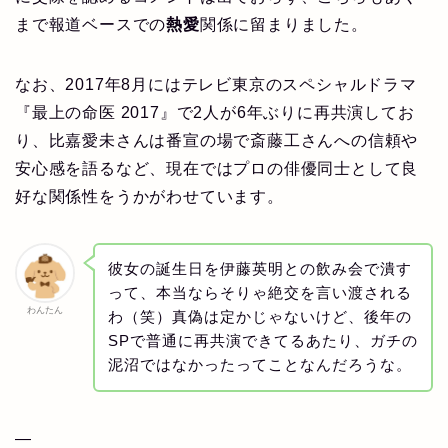
まで報道ベースでの
熱愛
関係に留まりました。
なお、2017年8月にはテレビ東京のスペシャルドラマ
『最上の命医 2017』で2人が6年ぶりに再共演してお
り、比嘉愛未さんは番宣の場で斎藤工さんへの信頼や
安心感を語るなど、現在ではプロの俳優同士として良
好な関係性をうかがわせています。
彼女の誕生日を伊藤英明との飲み会で潰す
って、本当ならそりゃ絶交を言い渡される
わんたん
わ（笑）真偽は定かじゃないけど、後年の
SPで普通に再共演できてるあたり、ガチの
泥沼ではなかったってことなんだろうな。
—