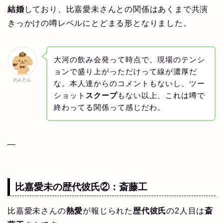
結婚
しており、比嘉愛未さんとの関係はあくまで共演
きっかけの噂レベルにとどまる形となりました。
大河の飲み会発って時点で、現場のテンシ
ョンで盛り上がっただけって線が濃厚だ
わんたん
な。本人達からのコメントもないし、ツー
ショット
スクープ
もない以上、これは噂で
終わってる関係って感じだわ。
—
比嘉愛未の
歴代彼氏
②：
斎藤工
比嘉愛未さんの
熱愛
が報じられた
歴代彼氏
の2人目は
斎