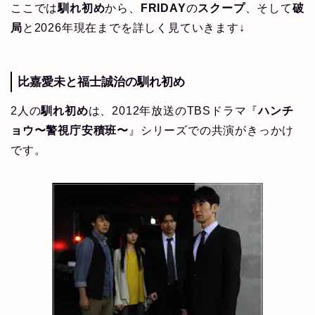
ここでは
馴れ初め
から、
FRIDAY
の
スクープ
、そして
破
局
と2026年現在までを詳しく見ていきます↓
比嘉愛未と福士誠治の
馴れ初め
2人の
馴れ初め
は、2012年放送のTBSドラマ『
ハンチ
ョウ〜警視庁安積班〜
』シリーズでの共演がきっかけ
です。