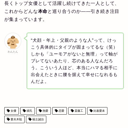
長くトップ女優として活躍し続けてきた一人として、
これからどんな
本命
と巡り合うのか——引き続き注目
が集まっています。
“犬顔・年上・父親のような人”って、けっ
こう具体的にタイプが固まってるな（笑）
わんたん
しかも「ユーモアがないと無理」って軸が
ブレてないあたり、芯のある人なんだろ
う。こういう人ほど、本当にハマる相手に
出会えたときに腰を据えて幸せになれるも
んだよ。
女優
彼氏
熱愛
恋愛
斎藤工
比嘉愛未
妻夫木聡
福士誠治