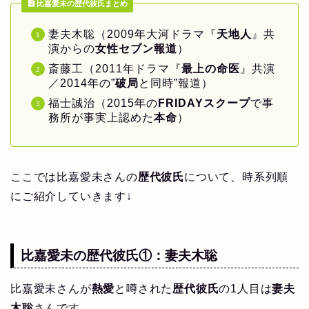
比嘉愛未の歴代彼氏まとめ
妻夫木聡（2009年大河ドラマ『
天地人
』共
演からの
女性セブン報道
）
斎藤工（2011年ドラマ『
最上の命医
』共演
／2014年の”
破局
と同時”報道）
福士誠治（2015年の
FRIDAY
スクープ
で事
務所が事実上認めた
本命
）
ここでは比嘉愛未さんの
歴代彼氏
について、時系列順
にご紹介していきます↓
比嘉愛未の
歴代彼氏
①：
妻夫木聡
比嘉愛未さんが
熱愛
と噂された
歴代彼氏
の1人目は
妻夫
木聡
さんです。