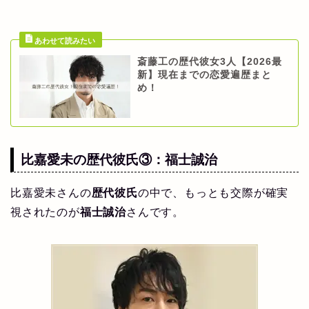
斎藤工の歴代彼女3人【2026最
新】現在までの恋愛遍歴まと
め！
比嘉愛未の
歴代彼氏
③：
福士誠治
比嘉愛未さんの
歴代彼氏
の中で、もっとも交際が確実
視されたのが
福士誠治
さんです。