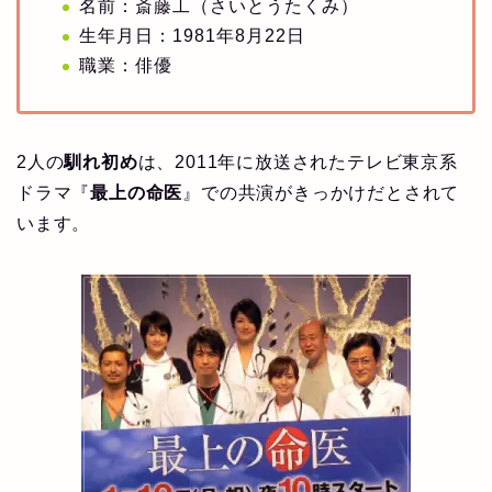
名前：斎藤工（さいとうたくみ）
生年月日：1981年8月22日
職業：俳優
2人の
馴れ初め
は、2011年に放送されたテレビ東京系
ドラマ『
最上の命医
』での共演がきっかけだとされて
います。