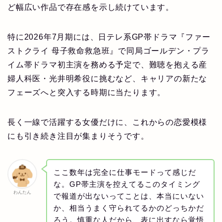
ど幅広い作品で存在感を示し続けています。
特に2026年7月期には、日テレ系GP帯ドラマ『ファー
ストクライ 母子救命救急班』で同局ゴールデン・プラ
イム帯ドラマ初主演を務める予定で、難聴を抱える産
婦人科医・光井明希役に挑むなど、キャリアの新たな
フェーズへと突入する時期に当たります。
長く一線で活躍する女優だけに、これからの恋愛模様
にも引き続き注目が集まりそうです。
ここ数年は完全に仕事モードって感じだ
な。GP帯主演を控えてるこのタイミング
わんたん
で報道が出ないってことは、本当にいない
か、相当うまく守られてるかのどっちかだ
ろう。慎重な人だから、表に出すなら覚悟