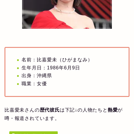
名前：比嘉愛未（ひがまなみ）
生年月日：1986年6月9日
出身：沖縄県
職業：女優
比嘉愛未さんの
歴代彼氏
は下記↓の人物たちと
熱愛
が
噂・報道されています。