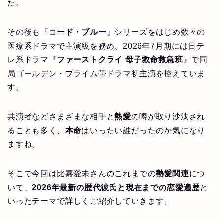
た。
その後も『
コード・ブルー
』シリーズをはじめ数々の
医療系ドラマで主演級を務め、2026年7月期には日テ
レ系ドラマ『
ファーストクライ 母子救命救急班
』で同
局ゴールデン・プライム帯ドラマ初主演を控えていま
す。
共演者などさまざまな相手と
熱愛
の噂が取り沙汰され
ることも多く、
本命
はいったい誰だったのか気になり
ますね。
そこで今回は比嘉愛未さんのこれまでの
熱愛関連
につ
いて、
2026年最新の歴代彼氏と現在までの恋愛遍歴
と
いったテーマで詳しくご紹介していきます。