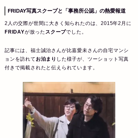
FRIDAY
写真
スクープ
と「
事務所公認
」の
熱愛
報道
2人の交際が世間に大きく知られたのは、2015年2月に
FRIDAY
が放った
スクープ
でした。
記事には、福士誠治さんが比嘉愛未さんの自宅マンシ
ョンを訪れて
お泊まり
した様子が、ツーショット写真
付きで掲載されたと伝えられています。