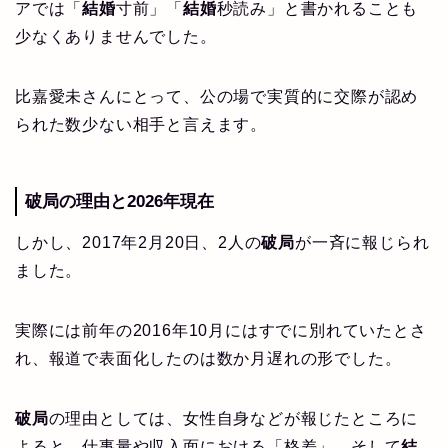
アでは「
結婚
寸前」「
結婚
秒読み」と書かれることも
少なくありませんでした。
比嘉愛未さんにとって、公の場で実質的に交際が認め
られた数少ない相手と言えます。
破局
の理由と2026年現在
しかし、2017年2月20日、2人の
破局
が一斉に報じられ
ました。
実際には前年の2016年10月にはすでに別れていたとさ
れ、報道で表面化したのは数か月遅れの形でした。
破局
の理由としては、女性自身などが報じたところに
よると、仕事量や収入面における「格差」、そして
結