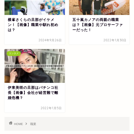
横峯さくらの旦那がイケメ
五十嵐カノアの両親の職業
ン！【画像】職業や馴れ初め
は？【画像】元プロサーファ
は？
ーだった！
2024年9月26日
2022年1月30日
エンタメ
伊東美咲の旦那はパチンコ社
長【画像】会社が経営難で離
婚危機？
2022年1月5日
HOME
職業