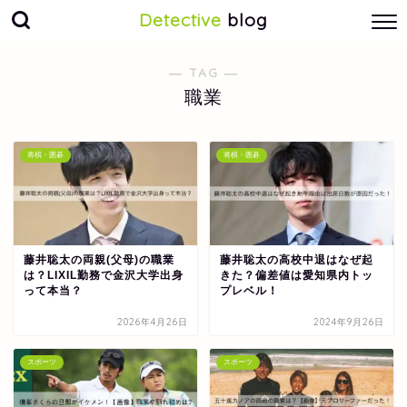
Detective
blog
― TAG ―
職業
将棋・囲碁
将棋・囲碁
藤井聡太の両親(父母)の職業
藤井聡太の高校中退はなぜ起
は？LIXIL勤務で金沢大学出身
きた？偏差値は愛知県内トッ
って本当？
プレベル！
2026年4月26日
2024年9月26日
スポーツ
スポーツ