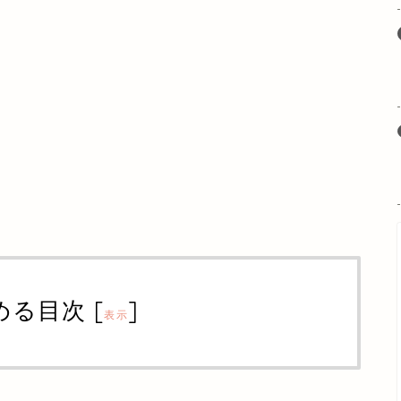
める目次
[
]
表示