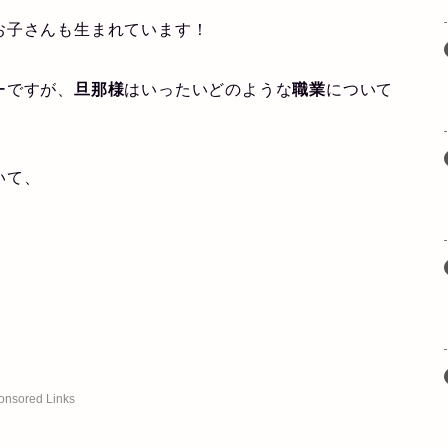
お子さんも生まれています！
ーですが、
旦那様
はいったいどのような
職業
について
いて、
onsored Links