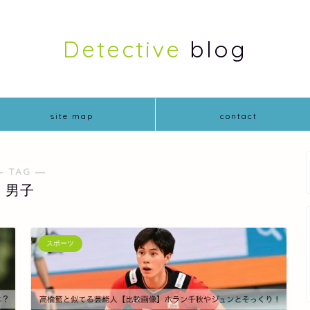
Detective
blog
site map
contact
― TAG ―
男子
スポーツ