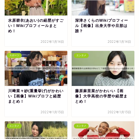
水原碧衣(あおい)の経歴がすご
深津さくらのWikiプロフィー
い！Wikiプロフィールまと
ル【画像】出身大学や旦那は
め！
誰？
2022年1月14日
2022年1月14日
スポーツ
エンタメ
川﨑菜々紗(重量挙げ)がかわい
藤原麻里菜がかわいい【画
い【画像】Wikiプロフと経歴
像】大学高校の学歴や経歴ま
まとめ！
とめ！
2022年1月13日
2022年1月13日
エンタメ
エンタメ