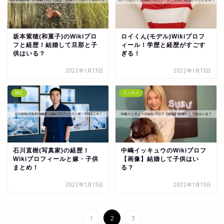
坂本紫穂(和菓子)のWikiプロ
ロイくん(モデル)Wikiプロフ
フと経歴！結婚して旦那と子
ィール！学歴と経歴がすごす
供はいる？
ぎる！
2022年1月13日
2022年1月13日
雑記
エンタメ
石川直樹(写真家)の経歴！
中嶋イッキュウのWikiプロフ
Wikiプロフィールと嫁・子供
【画像】結婚して子供はい
まとめ！
る？
2022年1月13日
2022年1月13日
1
2
3