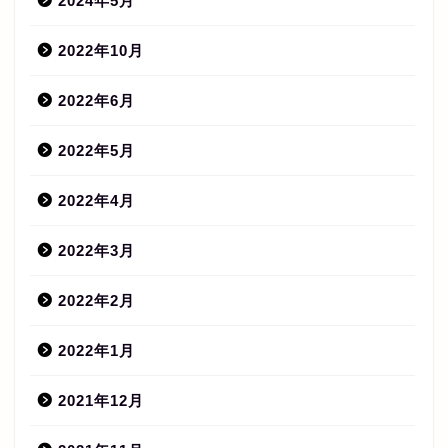
2024年5月
2022年10月
2022年6月
2022年5月
2022年4月
2022年3月
2022年2月
2022年1月
2021年12月