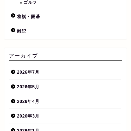
ゴルフ
将棋・囲碁
雑記
アーカイブ
2026年7月
2026年5月
2026年4月
2026年3月
2026年1月