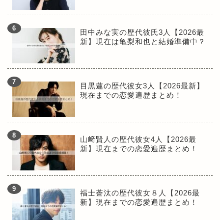
田中みな実の歴代彼氏3人【2026最
新】現在は亀梨和也と結婚準備中？
目黒蓮の歴代彼女3人【2026最新】
現在までの恋愛遍歴まとめ！
山﨑賢人の歴代彼女4人【2026最
新】現在までの恋愛遍歴まとめ！
福士蒼汰の歴代彼女８人【2026最
新】現在までの恋愛遍歴まとめ！