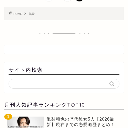
HOME
熱愛
サイト内検索
月刊人気記事ランキングTOP10
亀梨和也の歴代彼女5人【2026最
新】現在までの恋愛遍歴まとめ！