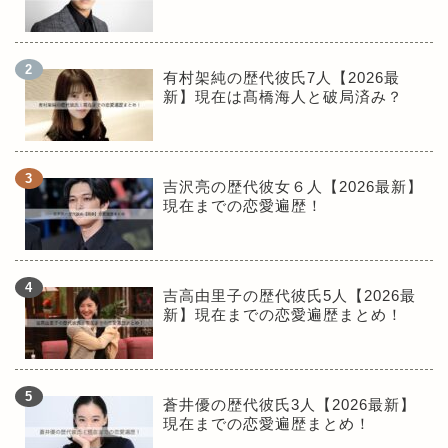
有村架純の歴代彼氏7人【2026最
新】現在は髙橋海人と破局済み？
吉沢亮の歴代彼女６人【2026最新】
現在までの恋愛遍歴！
吉高由里子の歴代彼氏5人【2026最
新】現在までの恋愛遍歴まとめ！
蒼井優の歴代彼氏3人【2026最新】
現在までの恋愛遍歴まとめ！