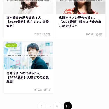
橋本環奈の歴代彼氏４人
広瀬アリスの歴代彼氏8人
【2026最新】現在までの恋愛
【2026最新】現在は大倉忠義
遍歴
と破局済み？
2026年1月3日
2026年1月2日
エンタメ
竹内涼真の歴代彼女9人
【2026最新】現在までの恋愛
遍歴
2026年1月1日
...
1
9
10