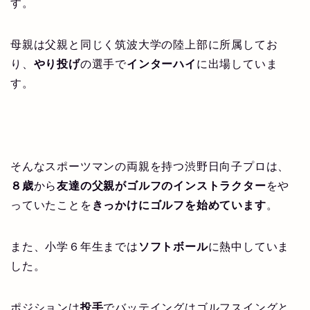
す。
母親は父親と同じく筑波大学の陸上部に所属してお
り、
やり投げ
の選手で
インターハイ
に出場していま
す。
そんなスポーツマンの両親を持つ渋野日向子プロは、
８歳
から
友達の父親がゴルフのインストラクター
をや
っていたことを
きっかけにゴルフを始めています
。
また、小学６年生までは
ソフトボール
に熱中していま
した。
ポジションは
投手
でバッテイングはゴルフスイングと