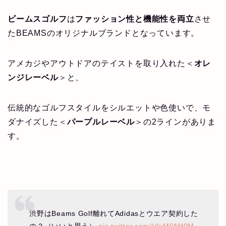
ビームスゴルフ
は
ファッション性と機能性を両立
させ
たBEAMSのオリジナルブランドとなっています。
アメカジやアウトドアのテイストを取り入れた＜
オレ
ンジレーベル
＞と、
伝統的なゴルフスタイルをシルエットや色使いで、モ
ダナイズした＜
パープルレーベル
＞の2ラインがありま
す。
渋野はBeams Golf離れてAdidasとウエア契約した
の？（いいと思う）
pic.twitter.com/VIxM0Nlf0M