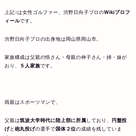
上記↑は女性ゴルファー、渋野日向子プロの
Wikiプロフ
ィール
です。
渋野日向子プロの出身地は岡山県岡山市。
家族構成は父親の悟さん・母親の伸子さん・姉・妹が
おり、
５人家族
です。
両親はスポーツマンで、
父親は
筑波大学時代に陸上部に所属
しており、
円盤投
げ
と
砲丸投げ
の選手で
国体２位
の成績を残していま