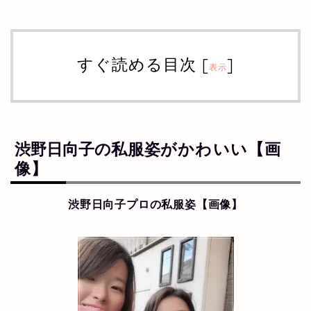
すぐ読める目次
[
]
表示
渋野日向子の
私服姿が
かわいい【画
像】
渋野日向子プロの
私服姿
【画像】