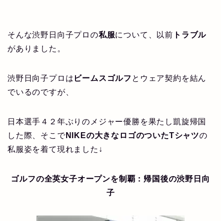
そんな渋野日向子プロの
私服
について、以前
トラブル
がありました。
渋野日向子プロは
ビームスゴルフ
とウェア契約を結ん
でいるのですが、
日本選手４２年ぶりのメジャー優勝を果たし凱旋帰国
した際、そこで
NIKEの大きなロゴのついたTシャツ
の
私服姿を着て現れました↓
ゴルフの全英女子オープンを制覇：帰国後の
渋野日向
子