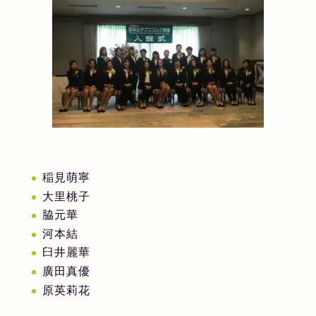
稲見萌寧
大里桃子
脇元華
河本結
臼井麗華
廣田真優
原英莉花