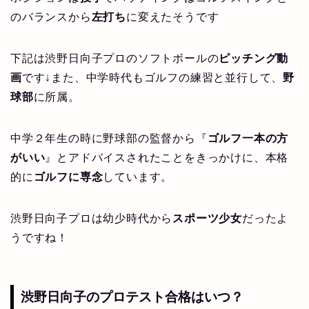
のバランスから
左打ち
に変えたそうです
下記は渋野日向子プロのソフトボールの
ピッチング動
画
です↓また、中学時代もゴルフの練習と並行して、
野
球部
に所属。
中学２年生の時に野球部の監督から『
ゴルフ一本の方
がいい
』とアドバイスされたことをきっかけに、本格
的に
ゴルフに専念
しています。
渋野日向子プロは幼少時代から
スポーツ少女
だったよ
うですね！
渋野日向子のプロテスト合格はいつ？