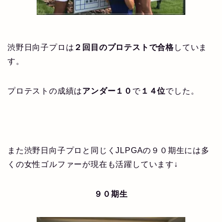
渋野日向子プロは
２回目のプロテストで合格
していま
す。
プロテストの成績は
アンダー１０
で
１４位
でした。
また渋野日向子プロと同じくJLPGAの９０期生には多
くの女性ゴルファーが現在も活躍しています↓
９０期生