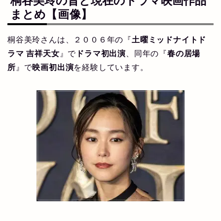
桐谷美玲の昔と現在のドラマ映画作品
まとめ
【画像】
桐谷美玲さんは、２００６年の『
土曜ミッドナイトド
ラマ 吉祥天女
』で
ドラマ初出演
、同年の『
春の居場
所
』で
映画初出演
を経験しています。