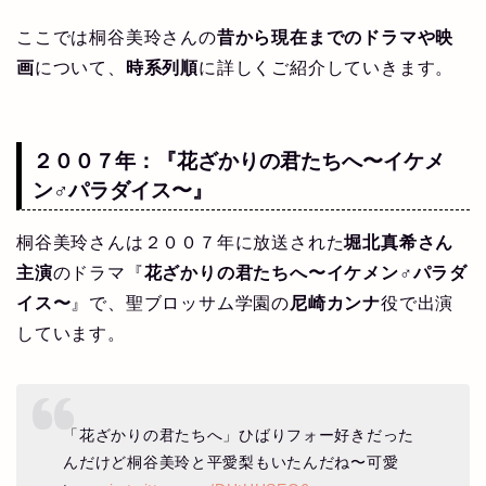
ここでは桐谷美玲さんの
昔から現在までのドラマや映
画
について、
時系列順
に詳しくご紹介していきます。
２００７年：『花ざかりの君たちへ〜イケメ
ン♂パラダイス〜』
桐谷美玲さんは２００７年に放送された
堀北真希さん
主演
のドラマ『
花ざかりの君たちへ〜イケメン♂パラダ
イス〜
』で、
聖ブロッサム学園の
尼崎カンナ
役で出演
しています。
「花ざかりの君たちへ」ひばりフォー好きだった
んだけど桐谷美玲と平愛梨もいたんだね〜可愛