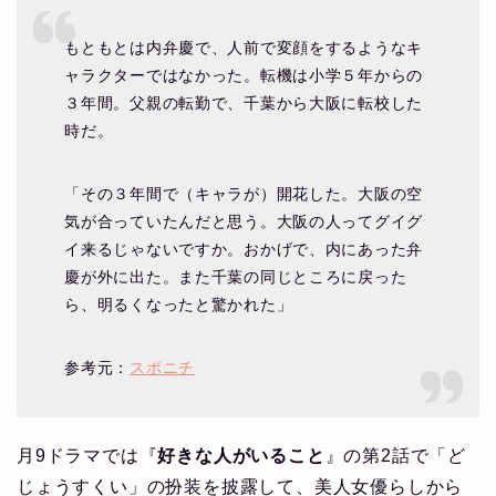
もともとは内弁慶で、人前で変顔をするようなキ
ャラクターではなかった。転機は小学５年からの
３年間。父親の転勤で、千葉から大阪に転校した
時だ。
「その３年間で（キャラが）開花した。大阪の空
気が合っていたんだと思う。大阪の人ってグイグ
イ来るじゃないですか。おかげで、内にあった弁
慶が外に出た。また千葉の同じところに戻った
ら、明るくなったと驚かれた」
参考元：
スポニチ
月9ドラマでは『
好きな人がいること
』の第2話で「ど
じょうすくい」の扮装を披露して、美人女優らしから