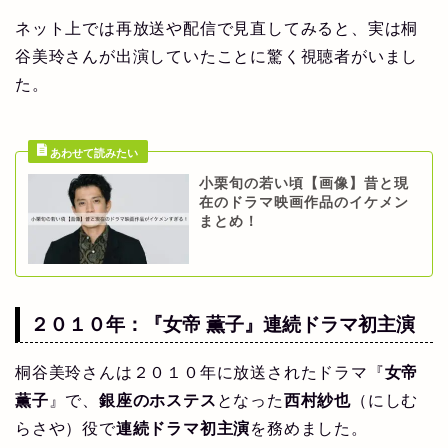
ネット上では再放送や配信で見直してみると、実は桐
谷美玲さんが出演していたことに驚く視聴者がいまし
た。
小栗旬の若い頃【画像】昔と現
在のドラマ映画作品のイケメン
まとめ！
２０１０年：『女帝 薫子』連続ドラマ初主演
桐谷美玲さんは２０１０年に放送されたドラマ『
女帝
薫子
』で、
銀座のホステス
となった
西村紗也
（にしむ
らさや）役で
連続ドラマ初主演
を務めました。