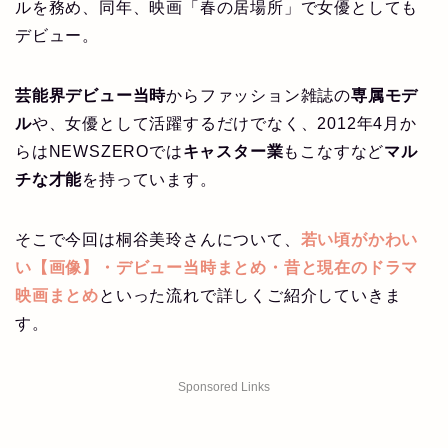
ルを務め、同年、映画「春の居場所」で女優としても
デビュー。
芸能界デビュー当時
からファッション雑誌の
専属モデ
ル
や、女優として活躍するだけでなく、2012年4月か
らはNEWSZEROでは
キャスター業
もこなすなど
マル
チな才能
を持っています。
そこで今回は桐谷美玲さんについて、
若い頃がかわい
い【画像】・デビュー当時まとめ・昔と現在のドラマ
映画まとめ
といった流れで詳しくご紹介していきま
す。
Sponsored Links