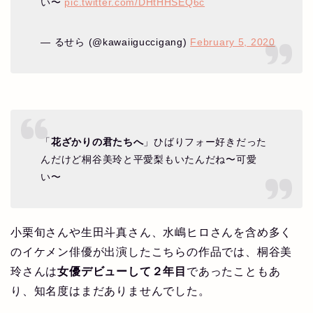
い〜
pic.twitter.com/DHtHHSEQ6c
— るせら (@kawaiiguccigang)
February 5, 2020
「
花ざかりの君たちへ
」ひばりフォー好きだった
んだけど桐谷美玲と平愛梨もいたんだね〜可愛
い〜
小栗旬さんや生田斗真さん、水嶋ヒロさんを含め多く
のイケメン俳優が出演したこちらの作品では、桐谷美
玲さんは
女優デビューして２年目
であったこともあ
り、知名度はまだありませんでした。