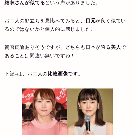
結衣さんが似てる
という声がありました。
お二人の顔立ちを見比べてみると、
目元
が良く似てい
るのではないかと個人的に感じました。
賛否両論ありそうですが、どちらも日本が誇る
美人
で
あることは間違い無いですね！
下記↓は、お二人の
比較画像
です。