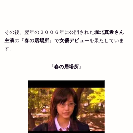
その後、翌年の２００６年に公開された
堀北真希さん
主演
の『
春の居場所
』で
女優デビュー
を果たしていま
す。
『
春の居場所
』