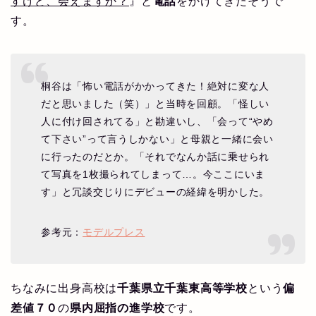
すけど、会えますか？
』と
電話
をかけてきたそうで
す。
桐谷は「怖い電話がかかってきた！絶対に変な人
だと思いました（笑）」と当時を回顧。「怪しい
人に付け回されてる」と勘違いし、「会って“やめ
て下さい”って言うしかない」と母親と一緒に会い
に行ったのだとか。「それでなんか話に乗せられ
て写真を1枚撮られてしまって…。今ここにいま
す」と冗談交じりにデビューの経緯を明かした。
参考元：
モデルプレス
ちなみに出身高校は
千葉県立千葉東高等学校
という
偏
差値７０
の
県内屈指の進学校
です。