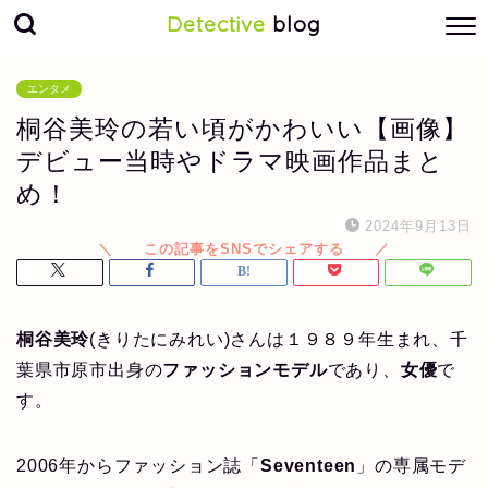
Detective
blog
エンタメ
桐谷美玲の若い頃がかわいい【画像】
デビュー当時やドラマ映画作品まと
め！
2024年9月13日
桐谷美玲
(きりたにみれい)さんは１９８９年生まれ、千
葉県市原市出身の
ファッションモデル
であり、
女優
で
す。
2006年からファッション誌「
Seventeen
」の専属モデ