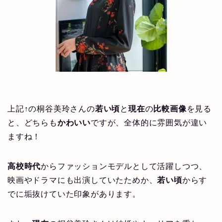
上記↑の桐谷美玲さんの
若い頃
と
現在
の
比較画像
を見る
と、どちらも
かわいい
ですが、全体的に雰囲気が違い
ますね！
高校時代
からファッションモデルとして活躍しつつ、
映画やドラマにも出演していたためか、
若い頃
からす
でに垢抜けていた印象があります。