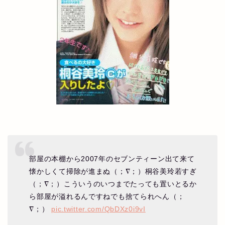
部屋の本棚から2007年のセブンティーン出て来て
懐かしくて掃除が進まぬ（；∇；）桐谷美玲若すぎ
（；∇；）こういうのいつまでたっても置いとるか
ら部屋が溢れるんですねでも捨てられへん（；
∇；）
pic.twitter.com/QbDXz0i9vI