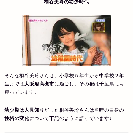
桐谷美玲の幼少時代
そんな桐谷美玲さんは、小学校５年生から中学校２年
生までは
大阪府高槻市
に過ごし、その後は千葉県にも
戻っています。
幼少期は人見知り
だった桐谷美玲さんは当時の自身の
性格の変化
について下記のように語っています↓