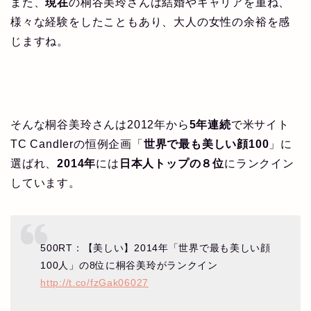
また、
現在
の桐谷美玲さんは結婚やキャリアを重ね、
様々な経験をしたこともあり、大人の女性の余裕を感
じますね。
そんな桐谷美玲さんは2012年から
5年連続
で米サイト
TC Candlerの恒例企画「
世界で最も美しい顔100
」に
選ばれ、
2014年
には
日本人トップの８位
にランクイン
しています。
500RT：【美しい】2014年「世界で最も美しい顔
100人」の8位に桐谷美玲がランクイン
http://t.co/fzGak06027