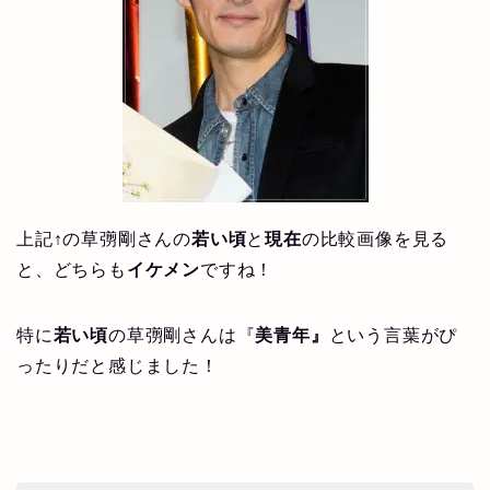
上記↑の草彅剛さんの
若い頃
と
現在
の比較画像を見る
と、どちらも
イケメン
ですね！
特に
若い頃
の草彅剛さんは『
美青年』
という言葉がぴ
ったりだと感じました！