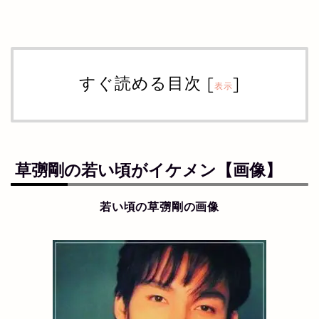
すぐ読める目次
[
]
表示
草彅剛の若い頃がイケメン【画像】
若い頃の草彅剛の画像