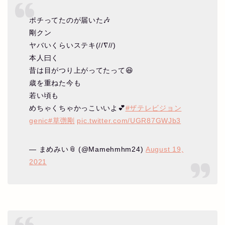
ポチってたのが届いた🎶
剛クン
ヤバいくらいステキ(//∇//)
本人曰く
昔は目がつり上がってたって😆
歳を重ねた今も
若い頃も
めちゃくちゃかっこいいよ💕
#ザテレビジョン
genic
#草彅剛
pic.twitter.com/UGR87GWJb3
— まめみい📎 (@Mamehmhm24)
August 19,
2021