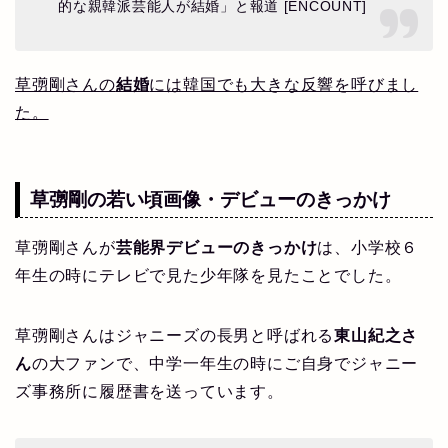
的な親韓派芸能人が結婚」と報道 [ENCOUNT]
草彅剛さんの
結婚
には韓国でも大きな反響を呼びまし
た。
草彅剛の若い頃画像・デビューのきっかけ
草彅剛さんが
芸能界デビューのきっかけ
は、小学校６
年生の時にテレビで見た少年隊を見たことでした。
草彅剛さんはジャニーズの長男と呼ばれる
東山紀之さ
ん
の大ファンで、中学一年生の時にご自身でジャニー
ズ事務所に履歴書を送っています。