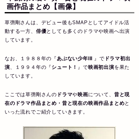
画作品まとめ
【画像】
草彅剛さんは、デビュー後もSMAPとしてアイドル活
動する一方、
俳優
としても多くのドラマや映画へ出演
しています。
なお、１９８８年の『
あぶない少年III
』で
ドラマ初出
演
、１９９４年の『
シュート！
』で
映画初出演
を果た
しています。
ここでは草彅剛さんの
ドラマ
や
映画
について、
昔と現
在のドラマ作品まとめ・昔と現在の映画作品まとめ
と
いった流れでご紹介していきます。