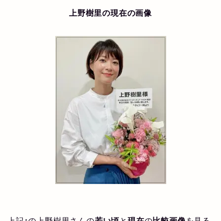
上野樹里の現在の画像
上記↑の上野樹里さんの
若い頃
と
現在
の
比較画像
を見る