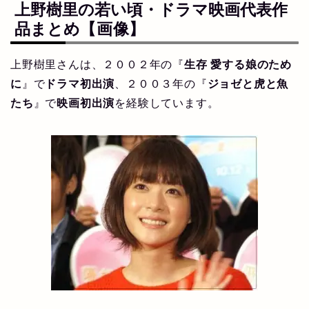
上野樹里の若い頃・ドラマ映画代表作
品まとめ
【画像】
上野樹里さんは、２００２年の『
生存 愛する娘のため
に
』で
ドラマ初出演
、２００３年の『
ジョゼと虎と魚
たち
』で
映画初出演
を経験しています。