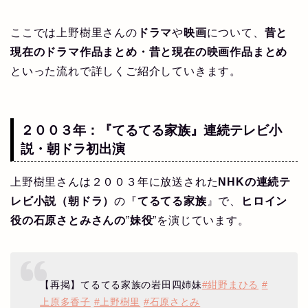
ここでは上野樹里さんの
ドラマ
や
映画
について、
昔と
現在のドラマ作品まとめ・昔と現在の映画作品まとめ
といった流れで詳しくご紹介していきます。
２００３年：『てるてる家族』連続テレビ小
説・朝ドラ初出演
上野樹里さんは２００３年に放送された
NHKの連続テ
レビ小説（朝ドラ）
の『
てるてる家族
』で、
ヒロイン
役の石原さとみさんの
”
妹役
”を演じています。
【再掲】てるてる家族の岩田四姉妹
#紺野まひる
#
上原多香子
#上野樹里
#石原さとみ