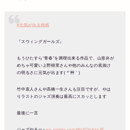
#元気が出る映画
『スウィングガールズ』
もうひたすら”青春”を満喫出来る作品で、山形弁が
めちゃ可愛い上野樹里さんや他のみんなの底抜け
の明るさに元気が出ます( *´艸｀)
竹中直人さんや高橋一生さんも注目ですが、やは
りラストのジャズ演奏は最高にスカッとします
最後に一言
ジャズやるべ♪
pic.twitter.com/Ws6QaXgsJE