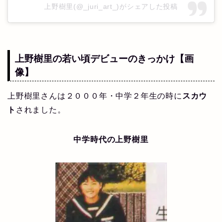
上野樹里(@_juri_art_)がシェアした投稿
上野樹里の若い頃デビューのきっかけ【画
像】
上野樹里さんは２０００年・中学２年生の時に
スカウ
ト
されました。
中学時代の上野樹里