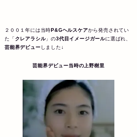
２００１年には当時
P&Gヘルスケア
から発売されてい
た「
クレアラシル
」の
3代目イメージガール
に選ばれ、
芸能界デビュー
しました↓
芸能界デビュー当時の上野樹里